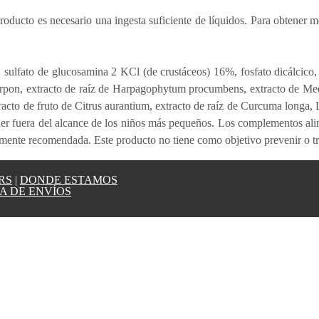
ducto es necesario una ingesta suficiente de líquidos. Para obtener me
), sulfato de glucosamina 2 KCl (de crustáceos) 16%, fosfato dicálcico
rpon, extracto de raíz de Harpagophytum procumbens, extracto de Medic
to de fruto de Citrus aurantium, extracto de raíz de Curcuma longa, L-
er fuera del alcance de los niños más pequeños. Los complementos alime
amente recomendada. Este producto no tiene como objetivo prevenir o t
RS
|
DONDE ESTAMOS
A DE ENVÍOS