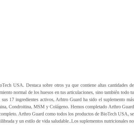
Tel. 971771814
ioTech USA. Destaca sobre otros ya que contiene altas cantidades de
to normal de los huesos en tus articulaciones, sino también todo tu
us 17 ingredientes activos, Arhtro Guard ha sido el suplemento más
osamina, Condroitina, MSM y Colágeno. Hemos completado Arthro Guard
to completo. Arthro Guard como todos los productos de BioTech USA, se
ibrada y un estilo de vida saludable..Los suplementos nutricionales no