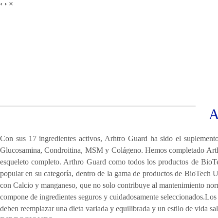
‹
›
×
Entrenando Campeones
A
Con sus 17 ingredientes activos, Arhtro Guard ha sido el suplement
Glucosamina, Condroitina, MSM y Colágeno. Hemos completado Arthro 
esqueleto completo. Arthro Guard como todos los productos de BioT
popular en su categoría, dentro de la gama de productos de BioTech
con Calcio y manganeso, que no solo contribuye al mantenimiento norm
compone de ingredientes seguros y cuidadosamente seleccionados.Los su
deben reemplazar una dieta variada y equilibrada y un estilo de vida sa