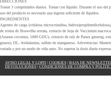
DIRECCIONES
Tomar 3 comprimidos diarios. Tomar con líquido. Durante el uso del pro
uso del producto es necesario una ingesta suficiente de líquidos.
INGREDIENTES
Agentes de carga (celulosa microcristalina, hidroxipropilmetilcelulosa
de resina de Boswellia serrata, extracto de hoja de Vaccinium macroca
(Ananas cocomus, 1000 GDU), extracto de raíz de Panax ginseng, extrac
grasos), DL- fenilalanina, sulfato de manganeso. Advertencias: Manten
variada y por un modo de vida sano. No superar la dosis diaria expres
AVISO LEGAL Y LOPD
|
COOKIES
|
BAJA DE NEWSLETTE
DEVOLUCIONES
|
CONDICIONES DE COMPRA Y POLÍTIC