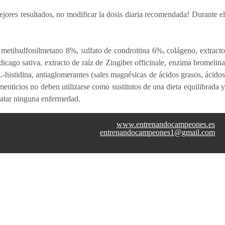
jores resultados, no modificar la dosis diaria recomendada! Durante el
, metilsulfonilmetano 8%, sulfato de condroitina 6%, colágeno, extracto
ago sativa, extracto de raíz de Zingiber officinale, enzima bromelina
histidina, antiaglomerantes (sales magnésicas de ácidos grasos, ácidos
nticios no deben utilizarse como sustitutos de una dieta equilibrada y
ratar ninguna enfermedad.
www.entrenandocampeones.es
entrenandocampeones1@gmail.com