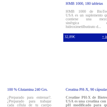
HMB 1000, 180 tabletas
HMB 1000 de BioTe
USA es un suplemento q
contiene una mezc
sinérgica d
hidroximetilbutirato d...
32,89€
+ i
100 % Glutamina 240 Grs.
Creatina PH-X, 90 cápsula
...
¿Preparado para entrenar?.
Creatine PH-X de Biote
¿Preparado para trabajar
USA es una creatina con 
cada célula de tu cuerpo
pH modificado para q