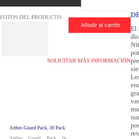
D
FOTOS DEL PRODUCTO
Añadir al carrito
El
di
Ni
pot
pr
SOLICITAR MÁS INFORMACIÓN
si
Lo
en
gr
va
mu
nu
po
Arthro Guard Pack, 30 Pack
re
Arthro Guard Pack de