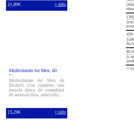
INGREDIENTES ESTIM...
21,89€
+ info
(AAK
nitra
CRE
(cre
tricr
ATP
(caf
ALA,
BCA
(L-l
acet
** C
Multivitamin for Men, 60
ta...
Multivitamin for Men de
Biotech Usa contiene una
mezcla única de complejos
de aminoácidos, antioxida...
15,29€
+ info