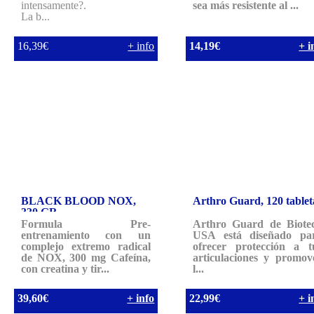
intensamente?.
sea más resistente al ...
La b...
16,39€
+ info
14,19€
+ i
BLACK BLOOD NOX,
Arthro Guard, 120 tablet
330 GR
Formula Pre-
Arthro Guard de Biote
entrenamiento con un
USA está diseñado pa
complejo extremo radical
ofrecer protección a t
de NOX, 300 mg Cafeína,
articulaciones y promov
con creatina y tir...
l...
39,60€
+ info
22,99€
+ i