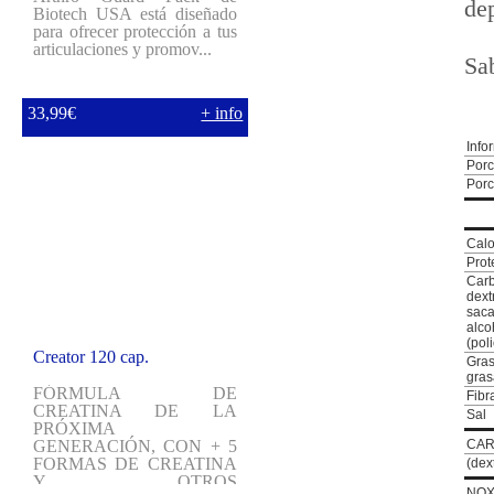
de
Biotech USA está diseñado
para ofrecer protección a tus
articulaciones y promov...
Sa
33,99€
+ info
Info
Porc
Porc
Calo
Prot
Carb
dext
sac
alco
(pol
Creator 120 cap.
Gra
gras
FÓRMULA DE
Fibr
CREATINA DE LA
Sal
PRÓXIMA
GENERACIÓN, CON + 5
CA
FORMAS DE CREATINA
(dex
Y OTROS
NOX