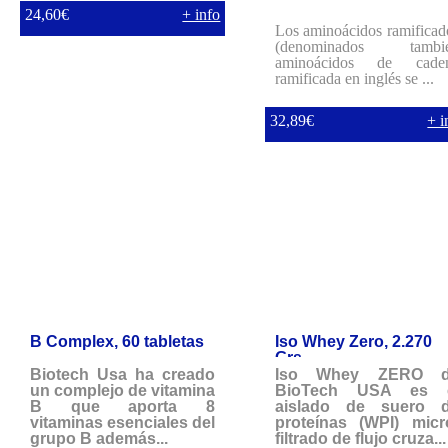
24,60€
+ info
Los aminoácidos ramificad
(denominados tambi
aminoácidos de cade
ramificada en inglés se ...
32,89€
+ i
B Complex, 60 tabletas
Iso Whey Zero, 2.270
Grs.
Biotech Usa ha creado
Iso Whey ZERO 
un complejo de vitamina
BioTech USA es 
B que aporta 8
aislado de suero 
vitaminas esenciales del
proteínas (WPI) micr
grupo B además...
filtrado de flujo cruza...