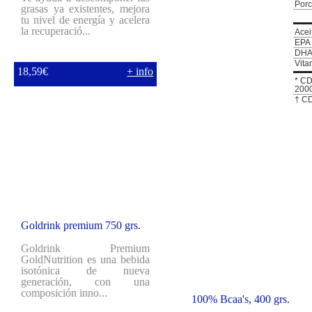
Porc
grasas ya existentes, mejora
tu nivel de energía y acelera
la recuperació...
Acei
EPA 
DHA
Vita
18,59€
+ info
* CD
2000
† CD
Goldrink premium 750 grs.
Goldrink Premium
GoldNutrition es una bebida
isotónica de nueva
generación, con una
composición inno...
100% Bcaa's, 400 grs.