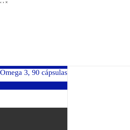
‹
›
×
Entrenando Campeones
Omega 3, 90 cápsulas