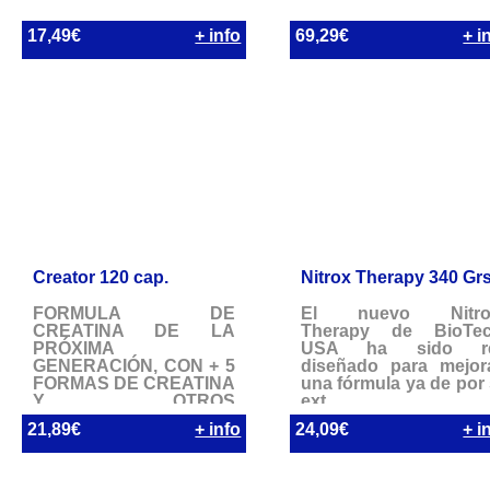
17,49€
+ info
69,29€
+ i
Creator 120 cap.
Nitrox Therapy 340 Grs
FÓRMULA DE
El nuevo Nitro
CREATINA DE LA
Therapy de BioTe
PRÓXIMA
USA ha sido re
GENERACIÓN, CON + 5
diseñado para mejor
FORMAS DE CREATINA
una fórmula ya de por 
Y OTROS
ext...
INGREDIENTES
21,89€
+ info
24,09€
+ i
ESTIM...
AVISO LEGAL Y LOPD
|
COOKIES
|
BAJA DE NEWSLET