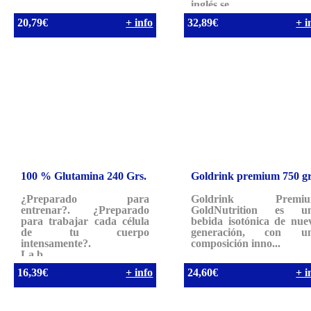
inglés se ...
20,79€
+ info
32,89€
+ i
100 % Glutamina 240 Grs.
Goldrink premium 750 gr
¿Preparado para
Goldrink Premi
entrenar?. ¿Preparado
GoldNutrition es u
para trabajar cada célula
bebida isotónica de nue
de tu cuerpo
generación, con u
intensamente?.
composición inno...
La b...
16,39€
+ info
24,60€
+ i
AVISO LEGAL Y LOPD
|
COOKIES
|
BAJA DE NEWSLET