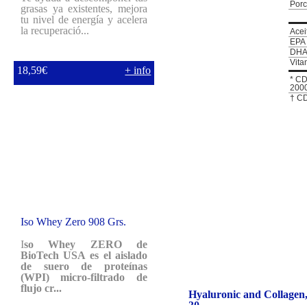
Porc
grasas ya existentes, mejora
tu nivel de energía y acelera
la recuperació...
Acei
EPA 
DHA
Vita
18,59€
+ info
* CD
2000
† CD
Iso Whey Zero 908 Grs.
I
so Whey ZERO de
BioTech USA es el aislado
de suero de proteínas
(WPI) micro-filtrado de
flujo cr...
Hyaluronic and Collagen
30...