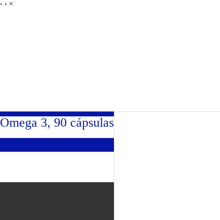
‹
›
×
Entrenando Campeones
Omega 3, 90 cápsulas