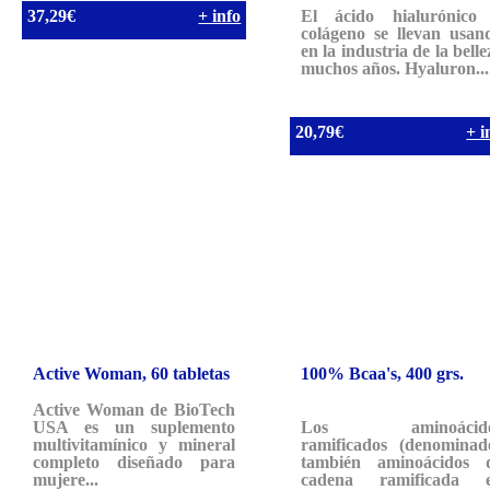
37,29€
+ info
El ácido hialurónico
colágeno se llevan usan
en la industria de la belle
muchos años. Hyaluron...
20,79€
+ i
Active Woman, 60 tabletas
100% Bcaa's, 400 grs.
Active Woman de BioTech
USA es un suplemento
Los aminoácido
multivitamínico y mineral
ramificados (denominad
completo diseñado para
también aminoácidos 
mujere...
cadena ramificada 