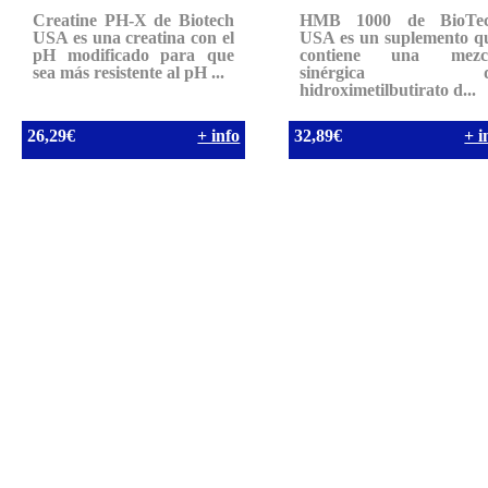
Creatine PH-X de Biotech
HMB 1000 de BioTe
USA es una creatina con el
USA es un suplemento q
pH modificado para que
contiene una mezc
sea más resistente al pH ...
sinérgica d
hidroximetilbutirato d...
26,29€
+ info
32,89€
+ i
AVISO LEGAL Y LOPD
|
COOKIES
|
BAJA DE NEWSLET
DEVOLUCIONES
|
CONDICIONES DE COMPRA Y POLÍT