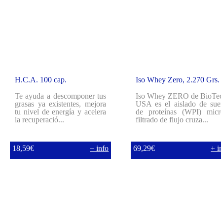
Novedad
H.C.A. 100 cap.
Iso Whey Zero, 2.270 Grs.
Te ayuda a descomponer tus
Iso Whey ZERO de BioTe
grasas ya existentes, mejora
USA es el aislado de sue
tu nivel de energía y acelera
de proteínas (WPI) micr
la recuperació...
filtrado de flujo cruza...
18,59€
+ info
69,29€
+ i