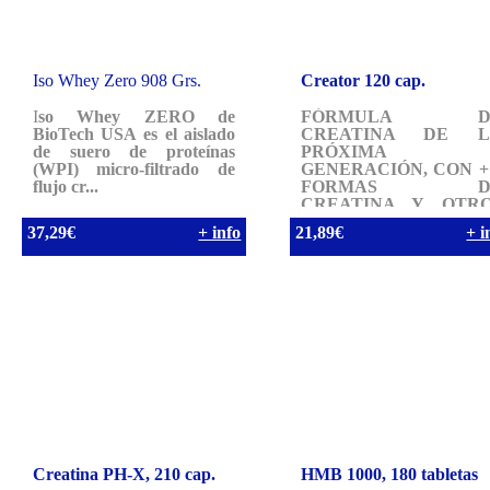
Iso Whey Zero 908 Grs.
Creator 120 cap.
I
so Whey ZERO de
FÓRMULA D
BioTech USA es el aislado
CREATINA DE L
de suero de proteínas
PRÓXIMA
(WPI) micro-filtrado de
GENERACIÓN, CON +
flujo cr...
FORMAS D
CREATINA Y OTR
INGREDIENTES
37,29€
+ info
21,89€
+ i
ESTIM...
Creatina PH-X, 210 cap.
HMB 1000, 180 tabletas