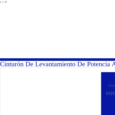
‹
›
×
Entrenando Campeones
Cinturón De Levantamiento De Potencia A
DE
Grue
FOT